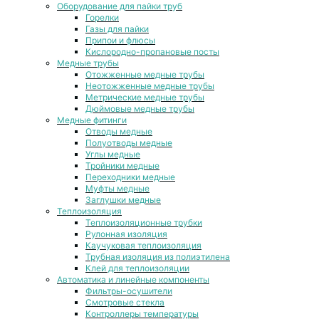
Оборудование для пайки труб
Горелки
Газы для пайки
Припои и флюсы
Кислородно-пропановые посты
Медные трубы
Отожженные медные трубы
Неотожженные медные трубы
Метрические медные трубы
Дюймовые медные трубы
Медные фитинги
Отводы медные
Полуотводы медные
Углы медные
Тройники медные
Переходники медные
Муфты медные
Заглушки медные
Теплоизоляция
Теплоизоляционные трубки
Рулонная изоляция
Каучуковая теплоизоляция
Трубная изоляция из полиэтилена
Клей для теплоизоляции
Автоматика и линейные компоненты
Фильтры-осушители
Смотровые стекла
Контроллеры температуры