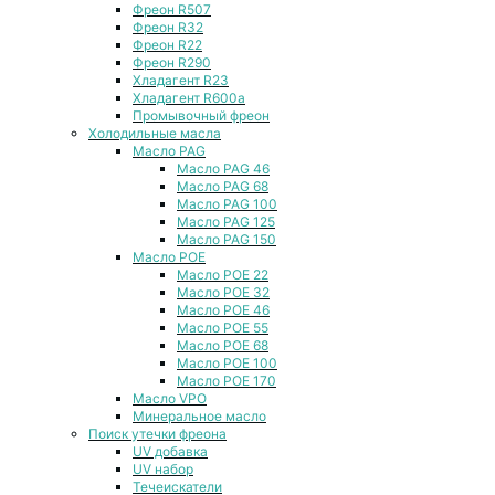
Фреон R507
Фреон R32
Фреон R22
Фреон R290
Хладагент R23
Хладагент R600a
Промывочный фреон
Холодильные масла
Масло PAG
Масло PAG 46
Масло PAG 68
Масло PAG 100
Масло PAG 125
Масло PAG 150
Масло POE
Масло POE 22
Масло POE 32
Масло POE 46
Масло POE 55
Масло POE 68
Масло POE 100
Масло POE 170
Масло VPO
Минеральное масло
Поиск утечки фреона
UV добавка
UV набор
Течеискатели