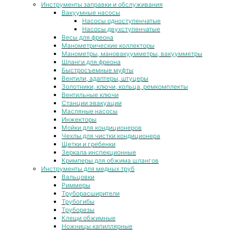
Инструменты заправки и обслуживания
Вакуумные насосы
Насосы одноступенчатые
Насосы двухступенчатые
Весы для фреона
Манометрические коллекторы
Манометры, мановакуумметры, вакуумметры
Шланги для фреона
Быстросъемные муфты
Вентили, адаптеры, штуцеры
Золотники, ключи, кольца, ремкомплекты
Вентильные ключи
Станции эвакуации
Масляные насосы
Инжекторы
Мойки для кондиционеров
Чехлы для чистки кондиционера
Щетки и гребенки
Зеркала инспекционные
Кримперы для обжима шлангов
Инструменты для медных труб
Вальцовки
Риммеры
Труборасширители
Трубогибы
Труборезы
Клещи обжимные
Ножницы капиллярные