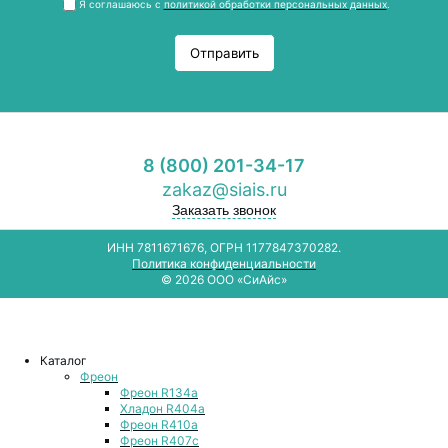
Я соглашаюсь с
политикой обработки персональных данных
.
Отправить
8 (800) 201-34-17
zakaz@siais.ru
Заказать звонок
ИНН 7811671676, ОГРН 1177847370282.
Политика конфиденциальности
© 2026 ООО «СиАйс»
Каталог
Фреон
Фреон R134a
Хладон R404a
Фреон R410a
Фреон R407с