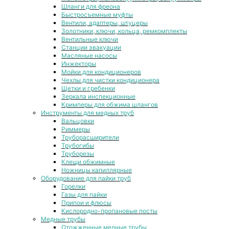
Шланги для фреона
Быстросъемные муфты
Вентили, адаптеры, штуцеры
Золотники, ключи, кольца, ремкомплекты
Вентильные ключи
Станции эвакуации
Масляные насосы
Инжекторы
Мойки для кондиционеров
Чехлы для чистки кондиционера
Щетки и гребенки
Зеркала инспекционные
Кримперы для обжима шлангов
Инструменты для медных труб
Вальцовки
Риммеры
Труборасширители
Трубогибы
Труборезы
Клещи обжимные
Ножницы капиллярные
Оборудование для пайки труб
Горелки
Газы для пайки
Припои и флюсы
Кислородно-пропановые посты
Медные трубы
Отожженные медные трубы