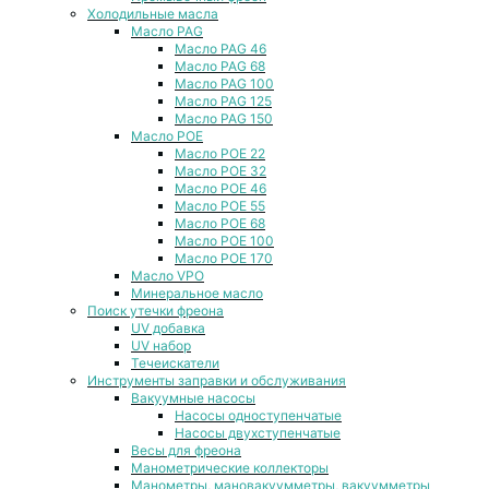
Холодильные масла
Масло PAG
Масло PAG 46
Масло PAG 68
Масло PAG 100
Масло PAG 125
Масло PAG 150
Масло POE
Масло POE 22
Масло POE 32
Масло POE 46
Масло POE 55
Масло POE 68
Масло POE 100
Масло POE 170
Масло VPO
Минеральное масло
Поиск утечки фреона
UV добавка
UV набор
Течеискатели
Инструменты заправки и обслуживания
Вакуумные насосы
Насосы одноступенчатые
Насосы двухступенчатые
Весы для фреона
Манометрические коллекторы
Манометры, мановакуумметры, вакуумметры