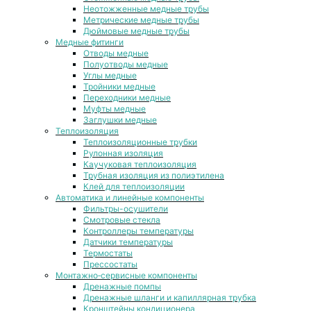
Неотожженные медные трубы
Метрические медные трубы
Дюймовые медные трубы
Медные фитинги
Отводы медные
Полуотводы медные
Углы медные
Тройники медные
Переходники медные
Муфты медные
Заглушки медные
Теплоизоляция
Теплоизоляционные трубки
Рулонная изоляция
Каучуковая теплоизоляция
Трубная изоляция из полиэтилена
Клей для теплоизоляции
Автоматика и линейные компоненты
Фильтры-осушители
Смотровые стекла
Контроллеры температуры
Датчики температуры
Термостаты
Прессостаты
Монтажно‑сервисные компоненты
Дренажные помпы
Дренажные шланги и капиллярная трубка
Кронштейны кондиционера