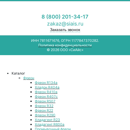
8 (800) 201-34-17
zakaz@siais.ru
Заказать звонок
ИНН 7811671676, ОГРН 1177847370282.
Политика конфиденциальности
© 2026 ООО «СиАйс»
Каталог
Фреон
Фреон R134a
Хладон R404a
Фреон R410a
Фреон R407с
Фреон R507
Фреон R32
Фреон R22
Фреон R290
Хладагент R23
Хладагент R600a
Промывочный фреон