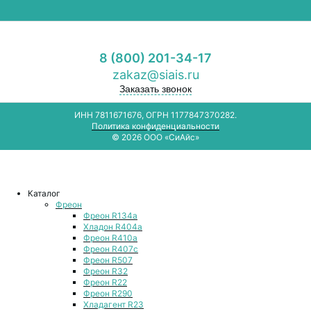
8 (800) 201-34-17
zakaz@siais.ru
Заказать звонок
ИНН 7811671676, ОГРН 1177847370282.
Политика конфиденциальности
© 2026 ООО «СиАйс»
Каталог
Фреон
Фреон R134a
Хладон R404a
Фреон R410a
Фреон R407с
Фреон R507
Фреон R32
Фреон R22
Фреон R290
Хладагент R23