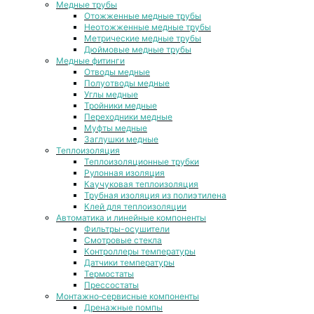
Медные трубы
Отожженные медные трубы
Неотожженные медные трубы
Метрические медные трубы
Дюймовые медные трубы
Медные фитинги
Отводы медные
Полуотводы медные
Углы медные
Тройники медные
Переходники медные
Муфты медные
Заглушки медные
Теплоизоляция
Теплоизоляционные трубки
Рулонная изоляция
Каучуковая теплоизоляция
Трубная изоляция из полиэтилена
Клей для теплоизоляции
Автоматика и линейные компоненты
Фильтры-осушители
Смотровые стекла
Контроллеры температуры
Датчики температуры
Термостаты
Прессостаты
Монтажно‑сервисные компоненты
Дренажные помпы