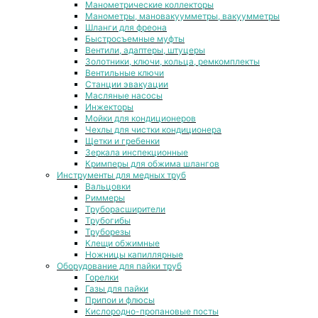
Манометрические коллекторы
Манометры, мановакуумметры, вакуумметры
Шланги для фреона
Быстросъемные муфты
Вентили, адаптеры, штуцеры
Золотники, ключи, кольца, ремкомплекты
Вентильные ключи
Станции эвакуации
Масляные насосы
Инжекторы
Мойки для кондиционеров
Чехлы для чистки кондиционера
Щетки и гребенки
Зеркала инспекционные
Кримперы для обжима шлангов
Инструменты для медных труб
Вальцовки
Риммеры
Труборасширители
Трубогибы
Труборезы
Клещи обжимные
Ножницы капиллярные
Оборудование для пайки труб
Горелки
Газы для пайки
Припои и флюсы
Кислородно-пропановые посты