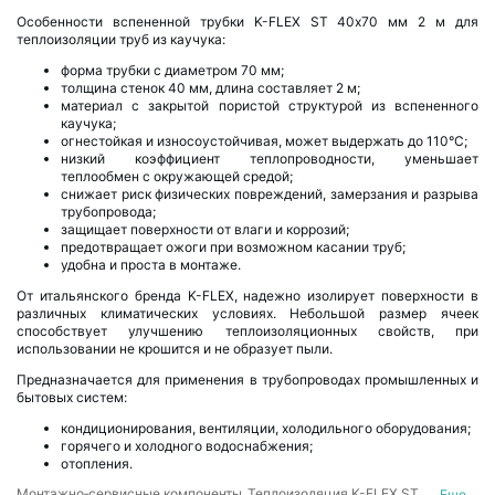
Особенности вспененной трубки K-FLEX ST 40х70 мм 2 м для
теплоизоляции труб из каучука:
форма трубки с диаметром 70 мм;
толщина стенок 40 мм, длина составляет 2 м;
материал с закрытой пористой структурой из вспененного
каучука;
огнестойкая и износоустойчивая, может выдержать до 110°C;
низкий коэффициент теплопроводности, уменьшает
теплообмен с окружающей средой;
снижает риск физических повреждений, замерзания и разрыва
трубопровода;
защищает поверхности от влаги и коррозий;
предотвращает ожоги при возможном касании труб;
удобна и проста в монтаже.
От итальянского бренда K-FLEX, надежно изолирует поверхности в
различных климатических условиях. Небольшой размер ячеек
способствует улучшению теплоизоляционных свойств, при
использовании не крошится и не образует пыли.
Предназначается для применения в трубопроводах промышленных и
бытовых систем:
кондиционирования, вентиляции, холодильного оборудования;
горячего и холодного водоснабжения;
отопления.
Монтажно‑сервисные компоненты
Теплоизоляция K-FLEX ST
Еще