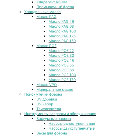
Хладагент R600a
Промывочный фреон
Холодильные масла
Масло PAG
Масло PAG 46
Масло PAG 68
Масло PAG 100
Масло PAG 125
Масло PAG 150
Масло POE
Масло POE 22
Масло POE 32
Масло POE 46
Масло POE 55
Масло POE 68
Масло POE 100
Масло POE 170
Масло VPO
Минеральное масло
Поиск утечки фреона
UV добавка
UV набор
Течеискатели
Инструменты заправки и обслуживания
Вакуумные насосы
Насосы одноступенчатые
Насосы двухступенчатые
Весы для фреона