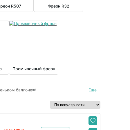
реон R507
Фреон R32
a
Промывочный фреон
Еще
леньком баллоне
(8)
Фреон 32 3 кг
(15)
(2)