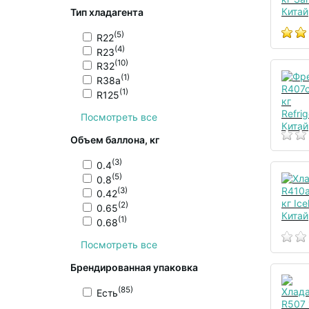
Тип хладагента
(5)
R22
(4)
R23
(10)
R32
(1)
R38a
(1)
R125
Посмотреть все
Объем баллона, кг
(3)
0.4
(5)
0.8
(3)
0.42
(2)
0.65
(1)
0.68
Посмотреть все
Брендированная упаковка
(85)
Есть