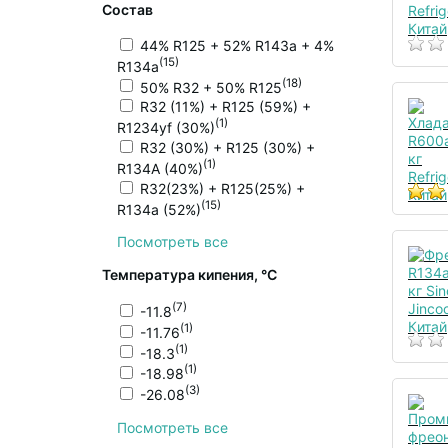
Состав
44% R125 + 52% R143a + 4%
(15)
R134a
(18)
50% R32 + 50% R125
R32 (11%) + R125 (59%) +
(1)
R1234yf (30%)
R32 (30%) + R125 (30%) +
(1)
R134A (40%)
R32(23%) + R125(25%) +
(15)
R134a (52%)
Посмотреть все
Температура кипения, °С
(7)
-11.8
(1)
-11.76
(1)
-18.3
(1)
-18.98
(3)
-26.08
Посмотреть все