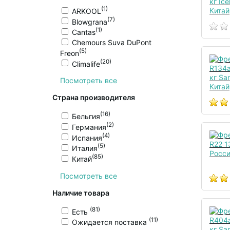
(1)
ARKOOL
(7)
Blowgrana
(1)
Cantas
Chemours Suva DuPont
(5)
Freon
(20)
Climalife
Посмотреть все
Страна производителя
(16)
Бельгия
(2)
Германия
(4)
Испания
(5)
Италия
(85)
Китай
Посмотреть все
Наличие товара
(81)
Есть
(11)
Ожидается поставка