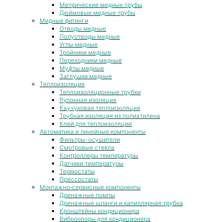
Метрические медные трубы
Дюймовые медные трубы
Медные фитинги
Отводы медные
Полуотводы медные
Углы медные
Тройники медные
Переходники медные
Муфты медные
Заглушки медные
Теплоизоляция
Теплоизоляционные трубки
Рулонная изоляция
Каучуковая теплоизоляция
Трубная изоляция из полиэтилена
Клей для теплоизоляции
Автоматика и линейные компоненты
Фильтры-осушители
Смотровые стекла
Контроллеры температуры
Датчики температуры
Термостаты
Прессостаты
Монтажно‑сервисные компоненты
Дренажные помпы
Дренажные шланги и капиллярная трубка
Кронштейны кондиционера
Виброопоры для кондиционера