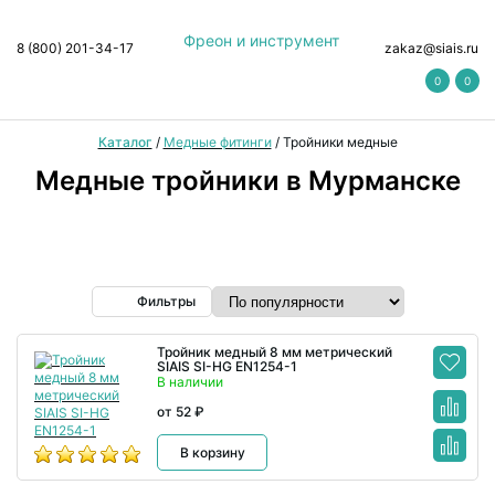
Фреон и инструмент
8 (800) 201-34-17
zakaz@siais.ru
0
0
Каталог
/
Медные фитинги
/
Тройники медные
Медные тройники в Мурманске
Фильтры
Тройник медный 8 мм метрический
SIAIS SI-HG EN1254-1
В наличии
от 52 ₽
В корзину