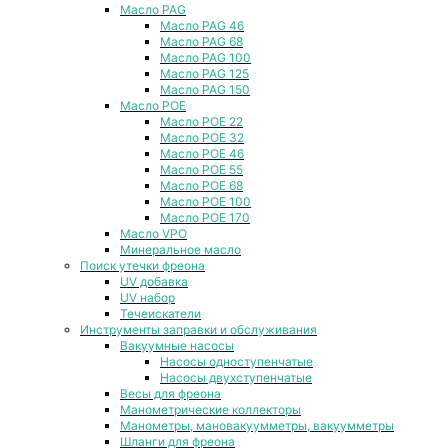
Масло PAG
Масло PAG 46
Масло PAG 68
Масло PAG 100
Масло PAG 125
Масло PAG 150
Масло POE
Масло POE 22
Масло POE 32
Масло POE 46
Масло POE 55
Масло POE 68
Масло POE 100
Масло POE 170
Масло VPO
Минеральное масло
Поиск утечки фреона
UV добавка
UV набор
Течеискатели
Инструменты заправки и обслуживания
Вакуумные насосы
Насосы одноступенчатые
Насосы двухступенчатые
Весы для фреона
Манометрические коллекторы
Манометры, мановакуумметры, вакуумметры
Шланги для фреона