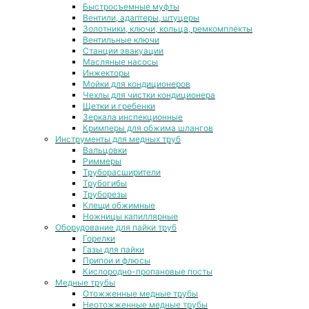
Быстросъемные муфты
Вентили, адаптеры, штуцеры
Золотники, ключи, кольца, ремкомплекты
Вентильные ключи
Станции эвакуации
Масляные насосы
Инжекторы
Мойки для кондиционеров
Чехлы для чистки кондиционера
Щетки и гребенки
Зеркала инспекционные
Кримперы для обжима шлангов
Инструменты для медных труб
Вальцовки
Риммеры
Труборасширители
Трубогибы
Труборезы
Клещи обжимные
Ножницы капиллярные
Оборудование для пайки труб
Горелки
Газы для пайки
Припои и флюсы
Кислородно-пропановые посты
Медные трубы
Отожженные медные трубы
Неотожженные медные трубы