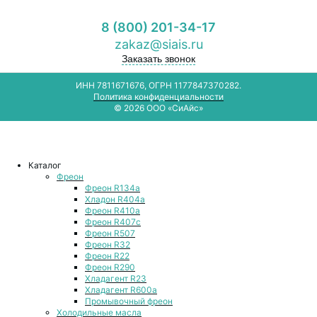
8 (800) 201-34-17
zakaz@siais.ru
Заказать звонок
ИНН 7811671676, ОГРН 1177847370282.
Политика конфиденциальности
© 2026 ООО «СиАйс»
Каталог
Фреон
Фреон R134a
Хладон R404a
Фреон R410a
Фреон R407с
Фреон R507
Фреон R32
Фреон R22
Фреон R290
Хладагент R23
Хладагент R600a
Промывочный фреон
Холодильные масла