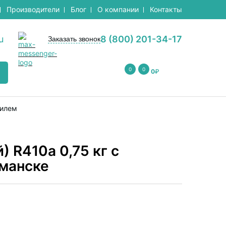
Производители
Блог
О компании
Контакты
u
8 (800) 201-34-17
Заказать звонок
0
0
0
₽
тилем
) R410a 0,75 кг с
манске