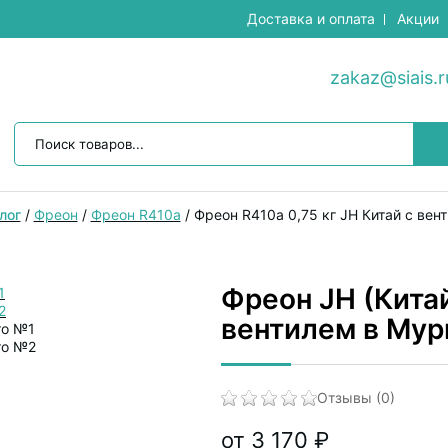
Доставка и оплата
Акции
zakaz@siais.r
лог
/
Фреон
/
Фреон R410a
/
Фреон R410a 0,75 кг JH Китай с вен
Фреон JH (Китай
вентилем в Мур
Отзывы (0)
от 3 170 ₽