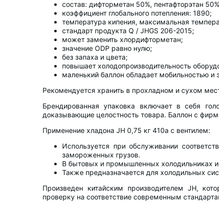
состав: дифторметан 50%, пентафторэтан 50%
коэффициент глобального потепления: 1890;
температура кипения, максимальная температ
стандарт продукта Q / JHGS 206-2015;
может заменить хлордифторметан;
значение ODP равно нулю;
без запаха и цвета;
повышает холодопроизводительность оборудо
маленький баллон обладает мобильностью и 
Рекомендуется хранить в прохладном и сухом месте
Брендированная упаковка включает в себя гол
доказывающие целостность товара. Баллон с фирме
Применение хладона JH 0,75 кг 410a с вентилем:
Используется при обслуживании соответст
замороженных грузов.
В бытовых и промышленных холодильниках и
Также предназначается для холодильных сис
Произведен китайским производителем JH, кот
проверку на соответствие современным стандарта