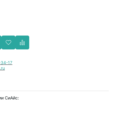
-34-17
.ru
ии СиАйс: