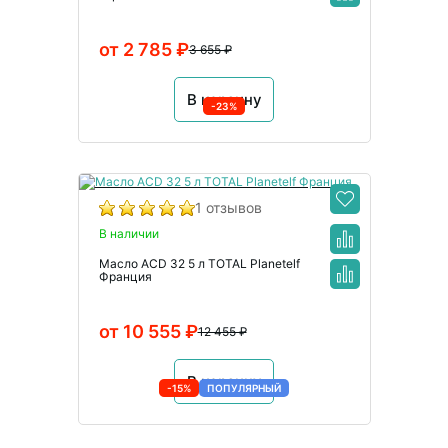
от 2 785 ₽
3 655 ₽
В корзину
-23%
1 отзывов
В наличии
Масло ACD 32 5 л TOTAL Planetelf
Франция
от 10 555 ₽
12 455 ₽
В корзину
-15%
ПОПУЛЯРНЫЙ