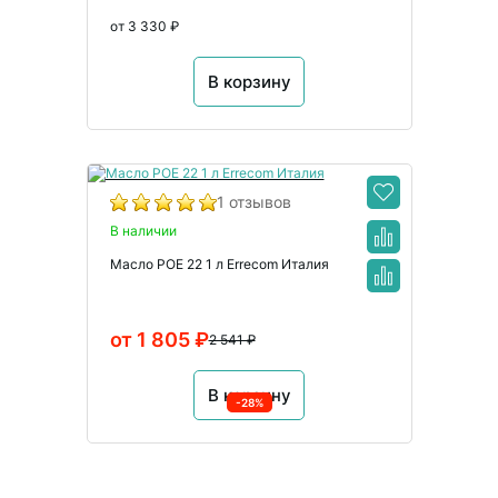
от 3 330 ₽
В корзину
1 отзывов
В наличии
Масло POE 22 1 л Errecom Италия
от 1 805 ₽
2 541 ₽
В корзину
-28%