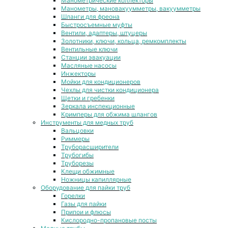
Манометрические коллекторы
Манометры, мановакуумметры, вакуумметры
Шланги для фреона
Быстросъемные муфты
Вентили, адаптеры, штуцеры
Золотники, ключи, кольца, ремкомплекты
Вентильные ключи
Станции эвакуации
Масляные насосы
Инжекторы
Мойки для кондиционеров
Чехлы для чистки кондиционера
Щетки и гребенки
Зеркала инспекционные
Кримперы для обжима шлангов
Инструменты для медных труб
Вальцовки
Риммеры
Труборасширители
Трубогибы
Труборезы
Клещи обжимные
Ножницы капиллярные
Оборудование для пайки труб
Горелки
Газы для пайки
Припои и флюсы
Кислородно-пропановые посты