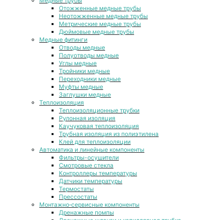
Медные трубы
Отожженные медные трубы
Неотожженные медные трубы
Метрические медные трубы
Дюймовые медные трубы
Медные фитинги
Отводы медные
Полуотводы медные
Углы медные
Тройники медные
Переходники медные
Муфты медные
Заглушки медные
Теплоизоляция
Теплоизоляционные трубки
Рулонная изоляция
Каучуковая теплоизоляция
Трубная изоляция из полиэтилена
Клей для теплоизоляции
Автоматика и линейные компоненты
Фильтры-осушители
Смотровые стекла
Контроллеры температуры
Датчики температуры
Термостаты
Прессостаты
Монтажно‑сервисные компоненты
Дренажные помпы