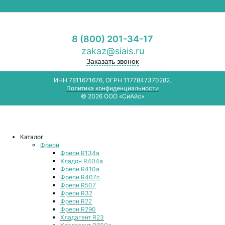
8 (800) 201-34-17
zakaz@siais.ru
Заказать звонок
ИНН 7811671676, ОГРН 1177847370282.
Политика конфиденциальности
© 2026 ООО «СиАйс»
Каталог
Фреон
Фреон R134a
Хладон R404a
Фреон R410a
Фреон R407с
Фреон R507
Фреон R32
Фреон R22
Фреон R290
Хладагент R23