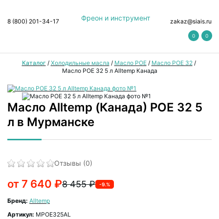
Фреон и инструмент
8 (800) 201-34-17
zakaz@siais.ru
0
0
Каталог
/
Холодильные масла
/
Масло POE
/
Масло POE 32
/
Масло POE 32 5 л Alltemp Канада
Масло Alltemp (Канада) POE 32 5
л в Мурманске
Отзывы (0)
от 7 640 ₽
8 455 ₽
-9.%
Бренд:
Alltemp
Артикул:
MPOE325AL