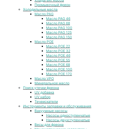
Хладагент R600a
Промывочный фреон
Холодильные масла
Масло PAG
Масло PAG 46
Масло PAG 68
Масло PAG 100
Масло PAG 125
Масло PAG 150
Масло POE
Масло POE 22
Масло POE 32
Масло POE 46
Масло POE 55
Масло POE 68
Масло POE 100
Масло POE 170
Масло VPO
Минеральное масло
Поиск утечки фреона
UV добавка
UV набор
Течеискатели
Инструменты заправки и обслуживания
Вакуумные насосы
Насосы одноступенчатые
Насосы двухступенчатые
Весы для фреона