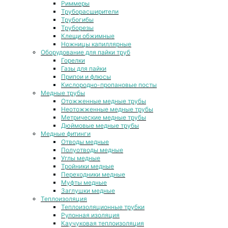
Риммеры
Труборасширители
Трубогибы
Труборезы
Клещи обжимные
Ножницы капиллярные
Оборудование для пайки труб
Горелки
Газы для пайки
Припои и флюсы
Кислородно-пропановые посты
Медные трубы
Отожженные медные трубы
Неотожженные медные трубы
Метрические медные трубы
Дюймовые медные трубы
Медные фитинги
Отводы медные
Полуотводы медные
Углы медные
Тройники медные
Переходники медные
Муфты медные
Заглушки медные
Теплоизоляция
Теплоизоляционные трубки
Рулонная изоляция
Каучуковая теплоизоляция