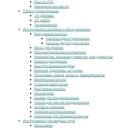
Масло VPO
Минеральное масло
Поиск утечки фреона
UV добавка
UV набор
Течеискатели
Инструменты заправки и обслуживания
Вакуумные насосы
Насосы одноступенчатые
Насосы двухступенчатые
Весы для фреона
Манометрические коллекторы
Манометры, мановакуумметры, вакуумметры
Шланги для фреона
Быстросъемные муфты
Вентили, адаптеры, штуцеры
Золотники, ключи, кольца, ремкомплекты
Вентильные ключи
Станции эвакуации
Масляные насосы
Инжекторы
Мойки для кондиционеров
Чехлы для чистки кондиционера
Щетки и гребенки
Зеркала инспекционные
Кримперы для обжима шлангов
Инструменты для медных труб
Вальцовки