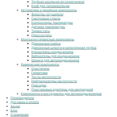
Трубная изоляция из полиэтилена
Клей для теплоизоляции
Автоматика и линейные компоненты
Фильтры-осушители
Смотровые стекла
Контроллеры температуры
Датчики температуры
Термостаты
Прессостаты
Монтажно‑сервисные компоненты
Дренажные помпы
Дренажные шланги и капиллярная трубка
Кронштейны кондиционера
Виброопоры для кондиционера
Шланги для автокондиционера
Химические компоненты
Очистители
Герметики
Тесты кислотности
Нейтрализаторы кислотности
Присадки
Пластиковые адаптеры для картриджей
Компоненты и инструменты для автокондиционеров
Производители
Доставка и оплата
Акции
Блог
О компании