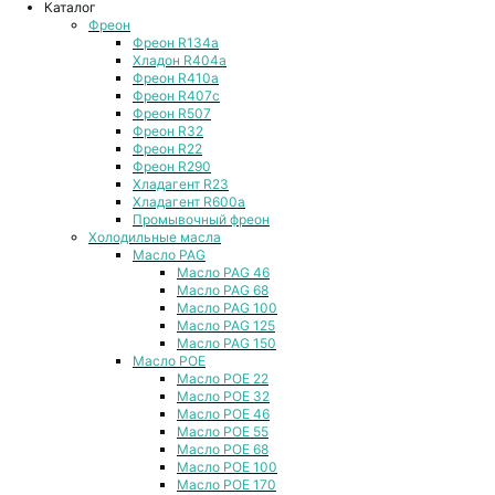
Каталог
Фреон
Фреон R134a
Хладон R404a
Фреон R410a
Фреон R407с
Фреон R507
Фреон R32
Фреон R22
Фреон R290
Хладагент R23
Хладагент R600a
Промывочный фреон
Холодильные масла
Масло PAG
Масло PAG 46
Масло PAG 68
Масло PAG 100
Масло PAG 125
Масло PAG 150
Масло POE
Масло POE 22
Масло POE 32
Масло POE 46
Масло POE 55
Масло POE 68
Масло POE 100
Масло POE 170